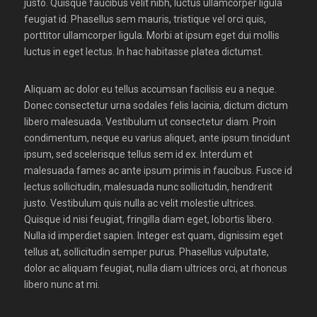
justo. Quisque faucibus velit nibh, luctus ullamcorper ligula
feugiat id. Phasellus sem mauris, tristique vel orci quis,
porttitor ullamcorper ligula. Morbi at ipsum eget dui mollis
luctus in eget lectus. In hac habitasse platea dictumst.
Aliquam ac dolor eu tellus accumsan facilisis eu a neque.
Donec consectetur urna sodales felis lacinia, dictum dictum
libero malesuada. Vestibulum ut consectetur diam. Proin
condimentum, neque eu varius aliquet, ante ipsum tincidunt
ipsum, sed scelerisque tellus sem id ex. Interdum et
malesuada fames ac ante ipsum primis in faucibus. Fusce id
lectus sollicitudin, malesuada nunc sollicitudin, hendrerit
justo. Vestibulum quis nulla ac velit molestie ultrices.
Quisque id nisi feugiat, fringilla diam eget, lobortis libero.
Nulla id imperdiet sapien. Integer est quam, dignissim eget
tellus at, sollicitudin semper purus. Phasellus vulputate,
dolor ac aliquam feugiat, nulla diam ultrices orci, at rhoncus
libero nunc at mi.