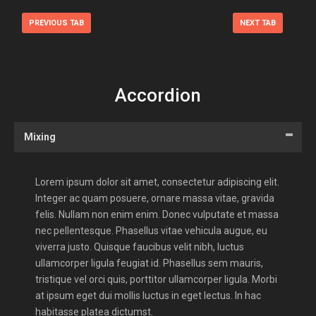
PREVIOUS TAB
NEXT TAB
Accordion
Mixing
Lorem ipsum dolor sit amet, consectetur adipiscing elit.
Integer ac quam posuere, ornare massa vitae, gravida
felis. Nullam non enim enim. Donec vulputate et massa
nec pellentesque. Phasellus vitae vehicula augue, eu
viverra justo. Quisque faucibus velit nibh, luctus
ullamcorper ligula feugiat id. Phasellus sem mauris,
tristique vel orci quis, porttitor ullamcorper ligula. Morbi
at ipsum eget dui mollis luctus in eget lectus. In hac
habitasse platea dictumst.