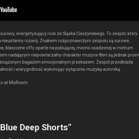
ny, surowy, energetyzujący rock ze Śląska Cieszyńskiego. To zespół, który
 na nieustanny rozwój. Znakiem rozpoznawczym zespołu są surowe,
ne, klasyczne riffy oparte na pulsującej, mocno osadzonej w metrum
ktem nadającym niepowtarzalny charakter muzyce 8lwt są jednak prost
m, obciążonym bagażem emocjonalnym przekazem. Zespół przedkłada
ralność i wiarygodność wykonując wyłącznie muzykę autorską.
ko at MixRoom
“Blue Deep Shorts”