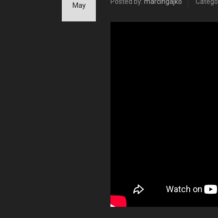
Posted by:
marcingajko
Catego
May