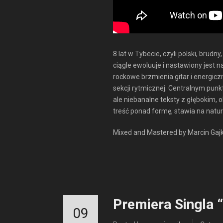
8 lat w Tybecie, czyli polski, brud
ciągle ewoluuje i nastawiony jest
rockowe brzmienia gitar i energicz
sekcji rytmicznej. Centralnym pun
ale niebanalne teksty z głęboki
treść ponad formę, stawia na natu
Mixed and Mastered by Marcin Gaj
Premiera Singla 
09