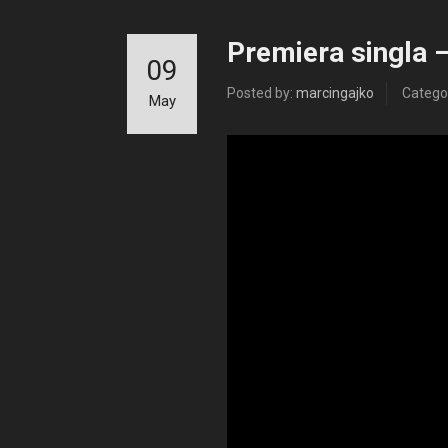
Premiera singla –
09
Posted by:
marcingajko
Catego
May