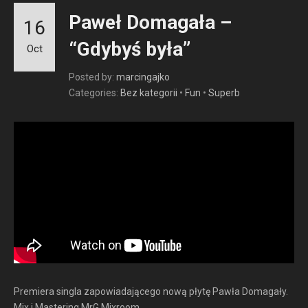
Paweł Domagała –
16
“Gdybyś była”
Oct
Posted by:
marcingajko
Categories:
Bez kategorii
•
Fun
•
Superb
Premiera singla zapowiadającego nową płytę Pawła Domagały.
Mix i Mastering MrG Mixroom