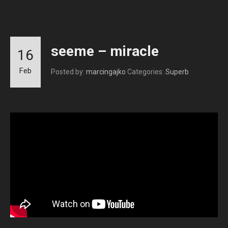
seeme – miracle
16
Feb
Posted by:
marcingajko
Categories:
Superb